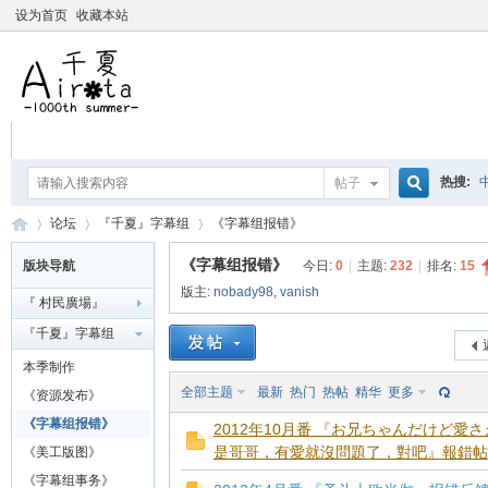
设为首页
收藏本站
热搜:
帖子
搜
论坛
『千夏』字幕组
《字幕组报错》
爱杀宝
《字幕组报错》
版块导航
今日:
0
|
主题:
232
|
排名:
15
摇曳百合
版主:
nobady98
,
vanish
『 村民廣場』
索
千
»
›
›
『千夏』字幕组
本季制作
全部主题
最新
热门
热帖
精华
更多
《资源发布》
《字幕组报错》
2012年10月番 『お兄ちゃんだけど愛さ
是哥哥，有愛就沒問題了，對吧』報錯帖
《美工版图》
《字幕组事务》