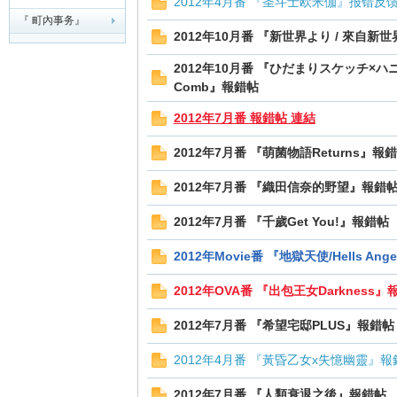
2012年4月番 『圣斗士欧米伽』报错反
『 町內事务』
2012年10月番 『新世界より / 來自新
夏
2012年10月番 『ひだまりスケッチ×ハニカ
Comb』報錯帖
2012年7月番 報錯帖 連結
2012年7月番 『萌菌物語Returns』報
2012年7月番 『織田信奈的野望』報錯
町
2012年7月番 『千歲Get You!』報錯帖
2012年Movie番 『地獄天使/Hells An
2012年OVA番 『出包王女Darkness』
2012年7月番 『希望宅邸PLUS』報錯帖
2012年4月番 『黃昏乙女x失憶幽靈』報
2012年7月番 『人類衰退之後』報錯帖