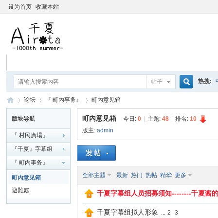
设为首页
收藏本站
热搜:
帖子
搜
论坛
『 町內事务』
町內意见箱
要聽爸
町內意见箱
版块导航
今日:
0
|
主题:
48
|
排名:
10
版主:
admin
『 村民廣場』
索
千
»
›
›
『千夏』字幕组
『 町內事务』
全部主题
最新
热门
热帖
精华
更多
町內意见箱
避難處
千夏字幕组人员招募须知--------千夏
千夏字幕组拟人形象
...
2
3