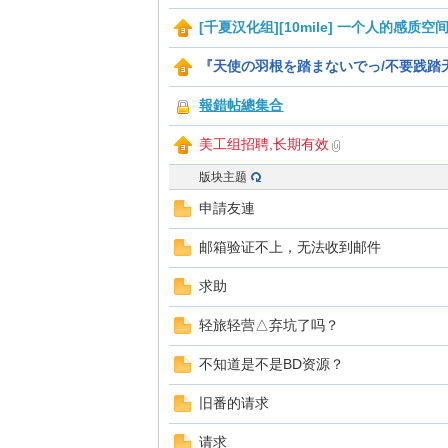
[千夏汉化组][10mile] 一个人的感
夏
『天使の羽根を踏まないでっ/不要践踏
報錯帖總集合
美工组招聘,长期有效
版块主题
申請友連
町
邮箱验证不上，无法收到邮件
求助
轻旅轻营△弃坑了吗？
不知道是不是BD资源？
旧番的请求
请求