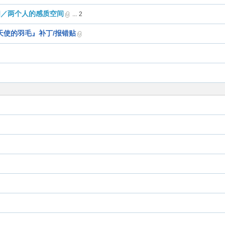
质空间／两个人的感质空间
...
2
天使的羽毛』补丁/报错贴