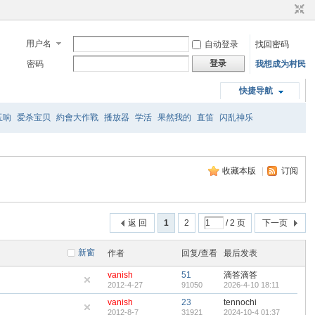
用户名
自动登录
找回密码
登录
密码
我想成为村民
快捷导航
玉响
爱杀宝贝
約會大作戰
播放器
学活
果然我的
直笛
闪乱神乐
收藏本版
|
订阅
返 回
1
2
/ 2 页
下一页
新窗
作者
回复/查看
最后发表
vanish
51
滴答滴答
2012-4-27
91050
2026-4-10 18:11
vanish
23
tennochi
2012-8-7
31921
2024-10-4 01:37