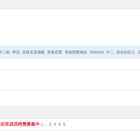
中二病
學活
這樣算是殭屍
青春恋爱
青春戀愛物語
Vividred
中二
进击的巨人
爸的話
TO
LOVE
极乐院
摇曳百合2
酱的后宫成员绝赞募集中
...
2
3
4
5