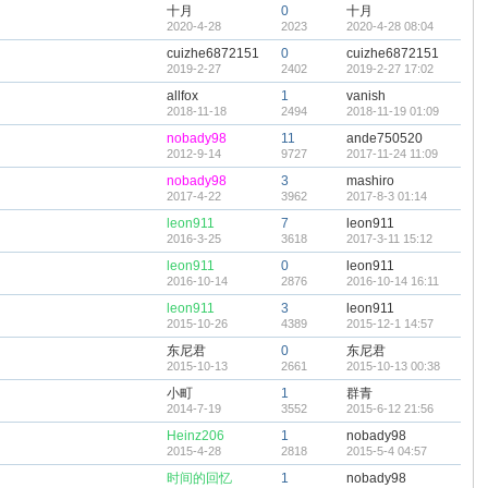
十月
0
十月
2020-4-28
2023
2020-4-28 08:04
cuizhe6872151
0
cuizhe6872151
2019-2-27
2402
2019-2-27 17:02
allfox
1
vanish
2018-11-18
2494
2018-11-19 01:09
nobady98
11
ande750520
2012-9-14
9727
2017-11-24 11:09
nobady98
3
mashiro
2017-4-22
3962
2017-8-3 01:14
leon911
7
leon911
2016-3-25
3618
2017-3-11 15:12
leon911
0
leon911
2016-10-14
2876
2016-10-14 16:11
leon911
3
leon911
2015-10-26
4389
2015-12-1 14:57
东尼君
0
东尼君
2015-10-13
2661
2015-10-13 00:38
小町
1
群青
2014-7-19
3552
2015-6-12 21:56
Heinz206
1
nobady98
2015-4-28
2818
2015-5-4 04:57
时间的回忆
1
nobady98