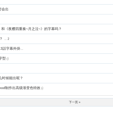
几时会出
》和《夜樱四重奏~月之泣~》的字幕吗？
？
...
2
話字幕外掛...
字型
么时候能出呢？
ltermod制作出高级渐变色特效
下一页 »