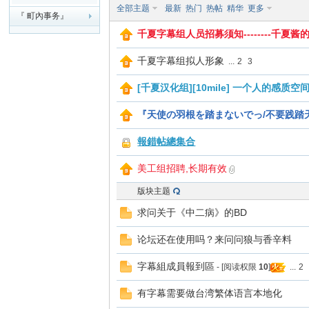
全部主题
最新
热门
热帖
精华
更多
『 町內事务』
夏
千夏字幕组人员招募须知--------千夏
千夏字幕组拟人形象
...
2
3
[千夏汉化组][10mile] 一个人的感
『天使の羽根を踏まないでっ/不要践踏
報錯帖總集合
町
美工组招聘,长期有效
版块主题
求问关于《中二病》的BD
论坛还在使用吗？来问问狼与香辛料
字幕組成員報到區
- [阅读权限
10
]
...
2
有字幕需要做台湾繁体语言本地化