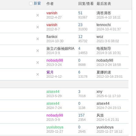
新窗
作者
回复/查看
最后发表
vanish
51
滴答滴答
2012-4-27
91067
2026-4-10 18:11
vanish
23
tennochi
2012-8-7
31930
2024-10-4 01:37
flankoi
12
woz
2014-10-30
45732
2021-3-6 08:02
旅立の振袖娘RIA
4
电视制导
2014-3-9
14853
2014-3-16 10:31
nobady98
0
nobady98
2013-3-24
8688
2013-3-24 18:58
紫月
6
夏娜的迷
2012-4-12
13178
2012-10-16 23:01
alsex44
3
xny
2013-5-29
7018
2025-6-11 17:10
alsex44
0
alsex44
2024-7-24
1138
2024-7-24 23:13
nobady98
157
风笛
2015-3-9
2354
2024-1-6 21:31
yuxiuboya
0
yuxiuboya
2020-11-27
2645
2020-11-27 18:12