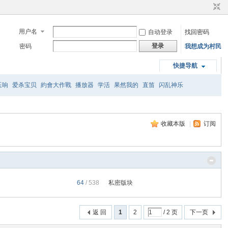
用户名
自动登录
找回密码
登录
密码
我想成为村民
快捷导航
玉响
爱杀宝贝
約會大作戰
播放器
学活
果然我的
直笛
闪乱神乐
收藏本版
|
订阅
64
/ 538
私密版块
返 回
1
2
/ 2 页
下一页