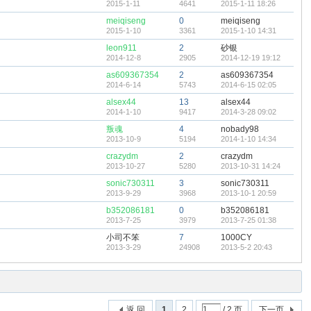
2015-1-11
4641
2015-1-11 18:26
meiqiseng
0
meiqiseng
2015-1-10
3361
2015-1-10 14:31
leon911
2
砂银
2014-12-8
2905
2014-12-19 19:12
as609367354
2
as609367354
2014-6-14
5743
2014-6-15 02:05
alsex44
13
alsex44
2014-1-10
9417
2014-3-28 09:02
叛魂
4
nobady98
2013-10-9
5194
2014-1-10 14:34
crazydm
2
crazydm
2013-10-27
5280
2013-10-31 14:24
sonic730311
3
sonic730311
2013-9-29
3968
2013-10-1 20:59
b352086181
0
b352086181
2013-7-25
3979
2013-7-25 01:38
小司不笨
7
1000CY
2013-3-29
24908
2013-5-2 20:43
返 回
1
2
/ 2 页
下一页