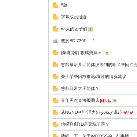
報到
字幕成员报道
no大的团子们
關於BD 720P
...
2
[棄坑聲明 數碼寶貝tri.]
悠哉最后几话简体没等到的咱又来问红
关于某些因故推迟/坑片的情况建议
悠哉日常大王简体？
青年黑杰克海报图床
从NGNL中的“理力(riryoku)”说起
偵探歌劇TD是棄坑了嗎？
请问一下，关于WIXOSS的一些事情