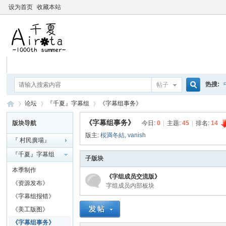
设为首页
收藏本站
热搜:
帖子
搜
论坛
『千夏』字幕组
《字幕组事务》
要聽爸
《字幕组事务》
版块导航
今日:
0
|
主题:
45
|
排名:
14
版主:
桜満冬結
,
vanish
『 村民廣場』
索
千
»
›
›
『千夏』字幕组
子版块
本季制作
《字组成员交流版》
《资源发布》
字组成员内部板块
《字幕组报错》
《美工版图》
《字幕组事务》