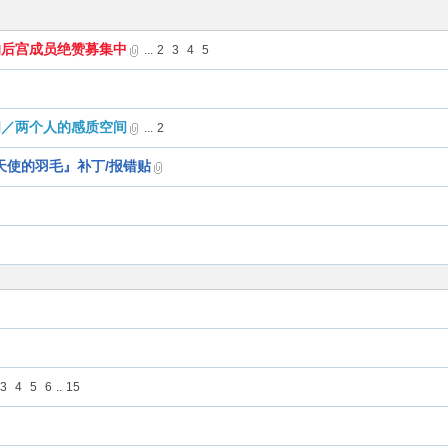
酱的后宫成员绝赞募集中
...
2
3
4
5
质空间／两个人的感质空间
...
2
天使的羽毛』补丁/报错贴
3
4
5
6
..
15