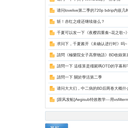
请问lovelive第二季的720p bdrip内嵌
斩！赤红之瞳还继续做么？
千夏可以发一下《夜樱四重奏~花之歌~
求问下，千夏酱开《未确认进行时》吗~
請問《極樂院女子高寮物語》BD收錄第13
請問一下 這樣算是殭屍嗎OTD的字幕和
請問一下 關於學活第二季
请问大大们，中二病的BD后两卷大概什
[跟风发帖]Aegisub特效教学---用vsfi