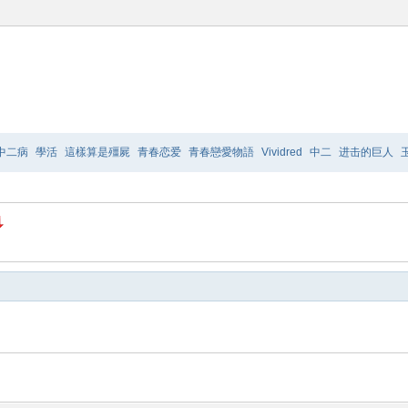
中二病
學活
這樣算是殭屍
青春恋爱
青春戀愛物語
Vividred
中二
进击的巨人
爸的話
TO
LOVE
极乐院
摇曳百合2