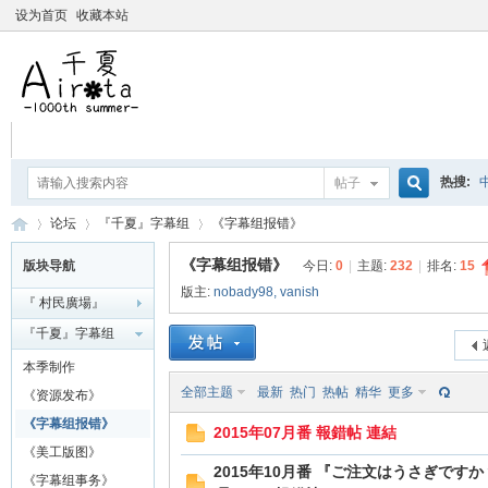
设为首页
收藏本站
热搜:
帖子
搜
论坛
『千夏』字幕组
《字幕组报错》
爱杀宝
《字幕组报错》
版块导航
今日:
0
|
主题:
232
|
排名:
15
摇曳百合
版主:
nobady98
,
vanish
『 村民廣場』
索
千
»
›
›
『千夏』字幕组
本季制作
全部主题
最新
热门
热帖
精华
更多
《资源发布》
《字幕组报错》
2015年07月番 報錯帖 連結
《美工版图》
2015年10月番 『ご注文はうさぎですか
《字幕组事务》