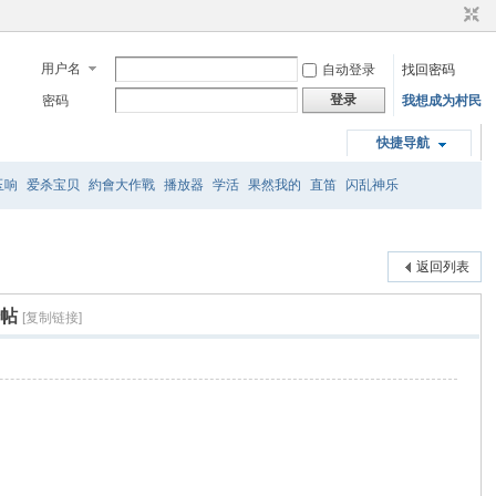
用户名
自动登录
找回密码
登录
密码
我想成为村民
快捷导航
玉响
爱杀宝贝
約會大作戰
播放器
学活
果然我的
直笛
闪乱神乐
返回列表
錯帖
[复制链接]