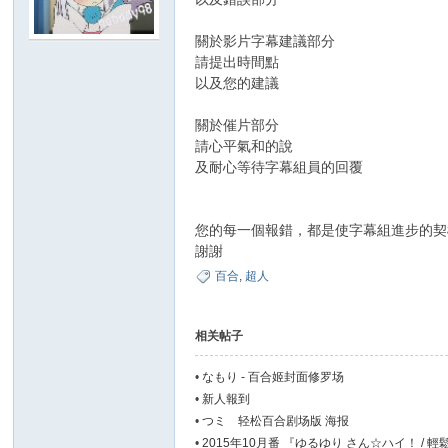
關於影片字幕建議部分
夏
請提出時間點
以及您的建議
關於催片部分
請心平氣和的說
及耐心等待字幕組員的回覆
您的每一個報錯，都是使字幕組進步的契
町
謝謝
百合
,
超人
相关帖子
•
なもり - 百合姬封面修罗场
•
新人報到
•
つミ 轻松百合剧场版 海报
•
2015年10月番 『ゆるゆり さん☆ハイ！ / 