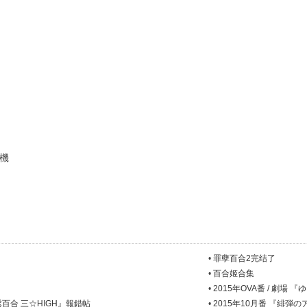
機
•
罪孽百合2完结了
•
百合姬合集
•
2015年OVA番 / 劇場
輕鬆百合 三☆HIGH』報錯帖
•
2015年10月番 『緋弾の