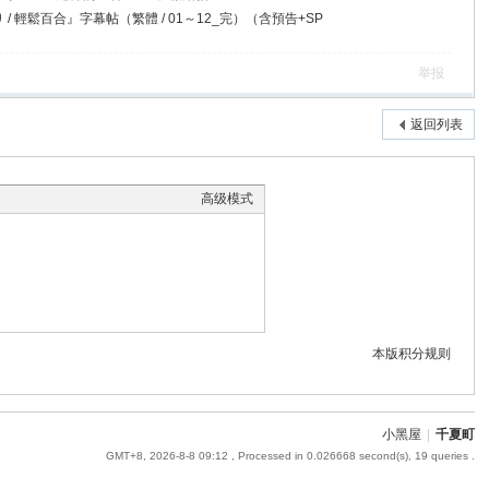
り / 輕鬆百合』字幕帖（繁體 / 01～12_完）（含預告+SP
举报
返回列表
高级模式
本版积分规则
小黑屋
|
千夏町
GMT+8, 2026-8-8 09:12
, Processed in 0.026668 second(s), 19 queries .