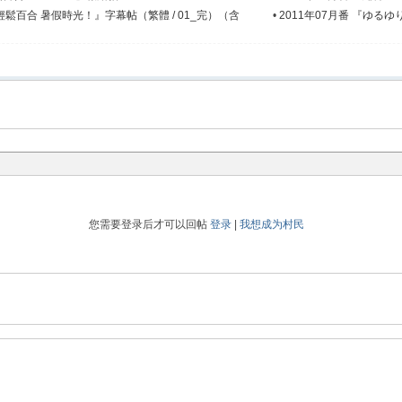
/ 輕鬆百合 暑假時光！』字幕帖（繁體 / 01_完）（含
•
2011年07月番 『ゆるゆ
您需要登录后才可以回帖
登录
|
我想成为村民