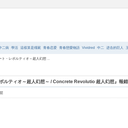
中二病
學活
這樣算是殭屍
青春恋爱
青春戀愛物語
Vividred
中二
进击的巨人
ート・レボルティオ～超人幻想 ...
爸的話
TO
LOVE
极乐院
摇曳百合2
ティオ～超人幻想～ / Concrete Revolutio 超人幻想』報
层