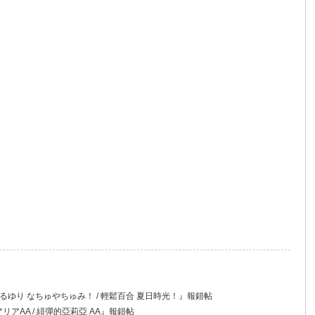
 『ゆるゆり なちゅやちゅみ！ / 輕鬆百合 夏日時光！』報錯帖
アリアAA / 緋彈的亞莉亞 AA』報錯帖