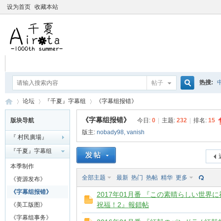
设为首页
收藏本站
热搜:
帖子
搜
论坛
『千夏』字幕组
《字幕组报错》
爱杀宝
《字幕组报错》
版块导航
今日:
0
|
主题:
232
|
排名:
15
摇曳百合
版主:
nobady98
,
vanish
『 村民廣場』
索
千
»
›
›
『千夏』字幕组
本季制作
全部主题
最新
热门
热帖
精华
更多
《资源发布》
《字幕组报错》
2017年01月番 『この素晴らしい世界に
祝福！2』報錯帖
《美工版图》
《字幕组事务》