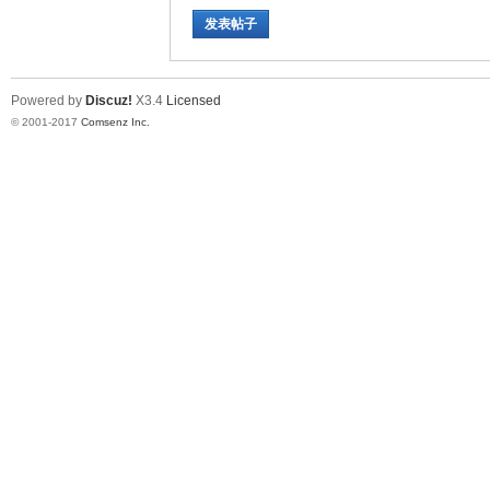
发表帖子
Powered by
Discuz!
X3.4
Licensed
© 2001-2017
Comsenz Inc.