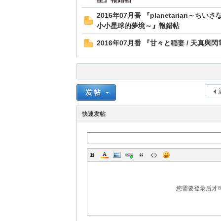
2016年07月番 『planetarian～ちいさな
小小星球的夢境～』報錯帖
2016年07月番 『甘々と稲妻 / 天真與
快速发帖
您需要登录后才