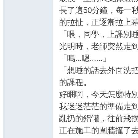
長了這50分鐘，每一
的拉扯，正逐漸拉上
「喂，同學，上課別
光明時，老師突然走
「嗚...嗯......」
「想睡的話去外面洗
的課程。
好睏啊，今天怎麼特
我迷迷茫茫的準備走
亂扔的鋁罐，往前飛
正在施工的圍牆撞了