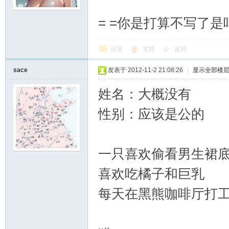
= =你是打算不写了是
夏
回复
支持
反对
sace
发表于 2012-11-2 21:08:26
|
显示全部楼
姓名：大概没有
性别：应该是公的
町
一只喜欢偷看男生裙
喜欢吃橘子和巨乳
每天在黑熊咖啡厅打