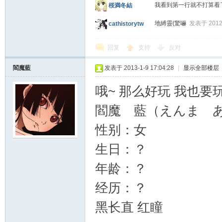
我看到第一行就不打算看
桜満冬結
地縛靈(驚嚇
发表于 2012-
cathistorytw
回复
支持
反对
閻魔藍
发表于 2013-1-9 17:04:28
|
显示全部楼层
哦~ 那么好玩 我也要
閻魔 藍（えんま 
性别：女
生日：？
年龄：？
经历：？
黑长直 红瞳