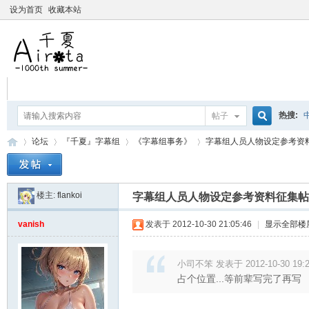
设为首页
收藏本站
热搜:
帖子
搜
论坛
『千夏』字幕组
《字幕组事务》
字幕组人员人物设定参考资
爱杀宝
摇曳百合
楼主:
flankoi
索
字幕组人员人物设定参考资料征集帖
千
»
›
›
›
vanish
发表于 2012-10-30 21:05:46
|
显示全部楼
小司不笨 发表于 2012-10-30 19:2
占个位置...等前辈写完了再写