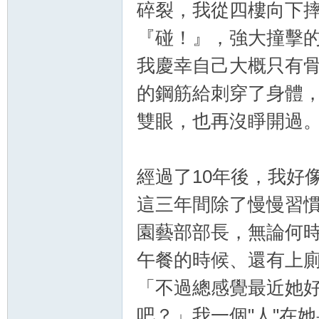
碎裂，我從四樓向下
『碰！』，強大撞擊
我慶幸自己大概只有
的鋼筋給刺穿了身體
雙眼，也再沒睜開過
經過了10年後，我好
這三年間除了慢慢習
園藝部部長，無論何
午餐的時候、還有上廁.
「不過總感覺最近她
吧？」我一個"人"在