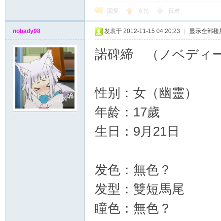
回复
支持
反对
nobady98
发表于 2012-11-15 04:20:23
|
显示全部楼
諾碑締 （ノベディ
性别：女（幽靈）
年龄：17歲
生日：9月21日
发色：無色？
发型：雙短馬尾
瞳色：無色？