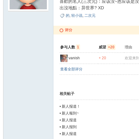
喜歡的名人(三次元)：应该没~恩应该是没
出沒地點：异世界? XD
夏
的
,
轻小说
,
二次元
评分
参与人数
1
威望
+20
理由
vanish
+ 20
欢迎来
查看全部评分
町
相关帖子
•
新人报道！
•
新人報到~
•
新人报道
•
新人报到
•
新人报道