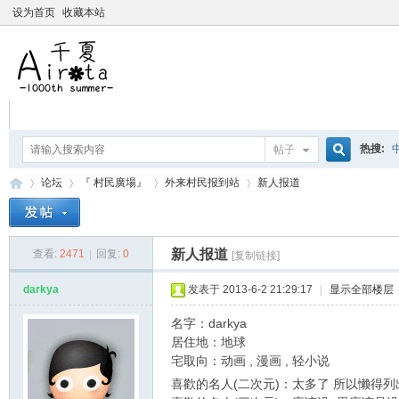
设为首页
收藏本站
热搜:
帖子
搜
论坛
『 村民廣場』
外来村民报到站
新人报道
爱杀宝
摇曳百合
索
新人报道
查看:
2471
|
回复:
0
[复制链接]
千
»
›
›
›
darkya
发表于 2013-6-2 21:29:17
|
显示全部楼层
名字：darkya
居住地：地球
宅取向：动画 , 漫画 , 轻小说
喜歡的名人(二次元)：太多了 所以懒得