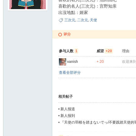
喜歡的名人(三次元)：宫野知亲
出沒地點：姬家
夏
三次元
,
二次元
,
天使
评分
参与人数
1
威望
+20
理由
vanish
+ 20
欢迎来
查看全部评分
町
相关帖子
•
新人报道
•
新人报到
•
『天使の羽根を踏まないでっ/不要践踏天使的