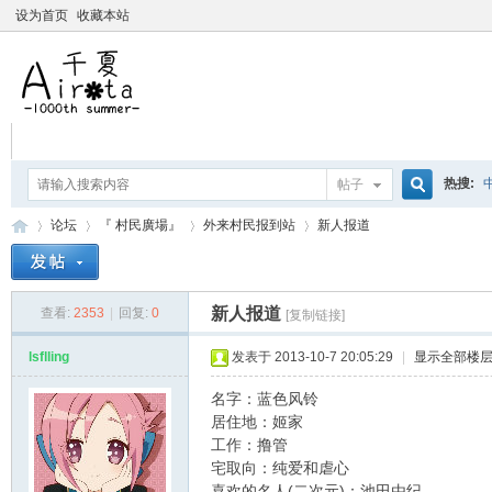
设为首页
收藏本站
热搜:
帖子
搜
论坛
『 村民廣場』
外来村民报到站
新人报道
爱杀宝
摇曳百合
索
新人报道
查看:
2353
|
回复:
0
[复制链接]
千
»
›
›
›
lsflling
发表于 2013-10-7 20:05:29
|
显示全部楼
名字：蓝色风铃
居住地：姬家
工作：撸管
宅取向：纯爱和虐心
喜欢的名人(二次元)：池田由纪