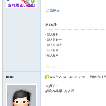
夏
海报
,
的
相关帖子
•
新人報到﹗
•
新人報到~~
•
新人报道喵~
•
新人報到
•
新人報到
町
回复
hpigu
发表于 2013-3-30 19:12:29
|
显示全部楼
太讚了!!
話說24集耶~好多喔