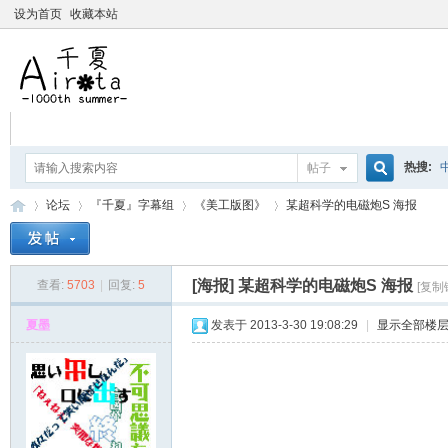
设为首页
收藏本站
热搜:
帖子
搜
论坛
『千夏』字幕组
《美工版图》
某超科学的电磁炮S 海报
爱杀宝
摇曳百合
索
[海报]
某超科学的电磁炮S 海报
查看:
5703
|
回复:
5
[复制
千
»
›
›
›
夏墨
发表于 2013-3-30 19:08:29
|
显示全部楼