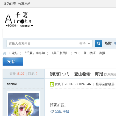
设为首页
收藏本站
热搜:
帖子
搜
论坛
『千夏』字幕组
《美工版图》
つミ 登山物语 海报
爱杀宝
摇曳百合
索
[海报]
つミ 登山物语 海报
查看:
5127
|
回复:
2
[复制链接
千
»
›
›
›
flankoi
发表于 2013-1-3 10:46:46
|
显示全部楼层
我要加薪。
登山
,
海报