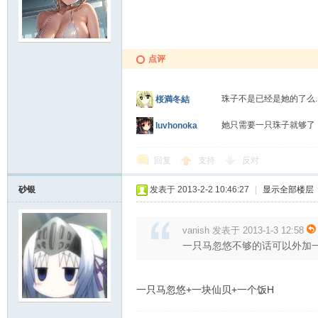
点评
珠子不是已经是她的了么.
桜満冬結
她只需要一只珠子就够
luvhonoka
回复
支持
反对
砂银
发表于 2013-2-2 10:46:27
|
显示全部楼层
vanish 发表于 2013-1-3 12:58
一只马忽悠不够的话可以外加
一只马忽悠+一块仙贝+一个饭H