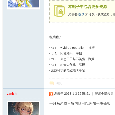
本帖子中包含更多资源
夏
您需要
登录
才可以下载或查看，
相关帖子
•
つミ vividred operation 海报
•
つミ 闪乱神乐 海报
•
つミ 变态王子与不笑猫 海报
町
•
つミ 约会大作战 海报
•
某超科学的电磁炮S 海报
回复
vanish
发表于 2013-1-3 12:58:51
|
显示全部楼层
一只马忽悠不够的话可以外加一块仙贝