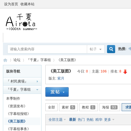
设为首页
收藏本站
热搜:
帖子
搜
论坛
『千夏』字幕组
《美工版图》
爱杀宝
《美工版图》
版块导航
今日:
0
|
主题:
106
|
排名:
8
摇曳百合
版主:
紫月
『 村民廣場』
索
千
»
›
›
『千夏』字幕组
本季制作
《资源发布》
全部
素材
5
教程
1
海报
93
求
《字幕组报错》
全部主题
最新
热门
热帖
精华
更多
《美工版图》
《字幕组事务》