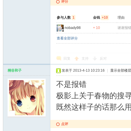
评分
参与人数
1
金钱
+10
理由
nobady98
+ 10
谢谢报
查看全部评分
回复
支持
反对
桐谷和子
发表于 2013-4-13 10:23:16
|
显示全部楼
不是报错
极影上关于春物的搜寻
既然这样子的话那么用
点评