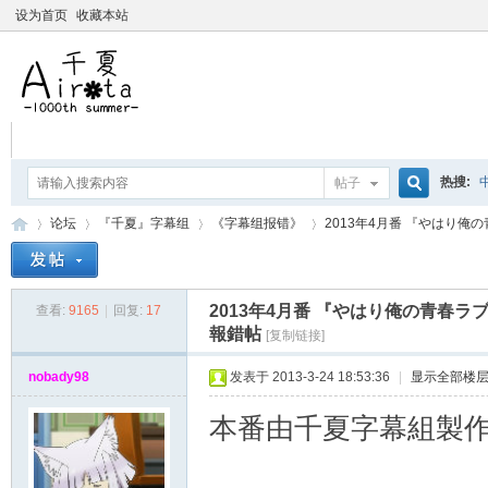
设为首页
收藏本站
热搜:
帖子
搜
论坛
『千夏』字幕组
《字幕组报错》
2013年4月番 『やはり俺の
爱杀宝
摇曳百合
索
2013年4月番 『やはり俺の青春
查看:
9165
|
回复:
17
千
»
›
›
›
報錯帖
[复制链接]
nobady98
发表于 2013-3-24 18:53:36
|
显示全部楼
本番由千夏字幕組製