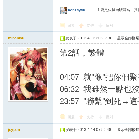
主要是依據台版譯名，其
nobady98
回复
支持
反对
minshiou
发表于 2013-4-13 20:28:18
|
显示全部楼
第2話，繁體
04:07 就"像"把你
06:32 我雖然一點也
23:57 "聯繫"到死→
回复
支持
反对
joypen
发表于 2013-4-14 07:52:40
|
显示全部楼