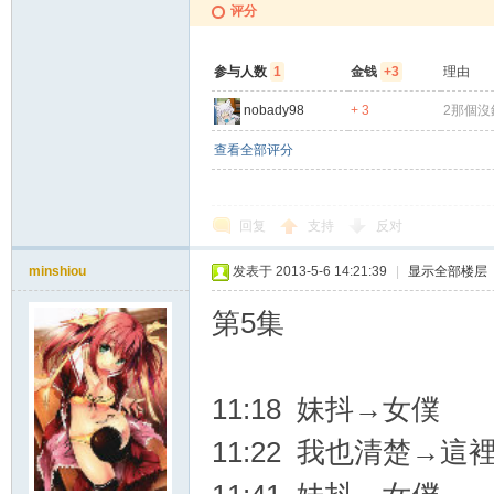
评分
参与人数
1
金钱
+3
理由
nobady98
+ 3
2那個
查看全部评分
回复
支持
反对
minshiou
发表于 2013-5-6 14:21:39
|
显示全部楼层
第5集
11:18 妹抖→女僕
11:22 我也清楚→這