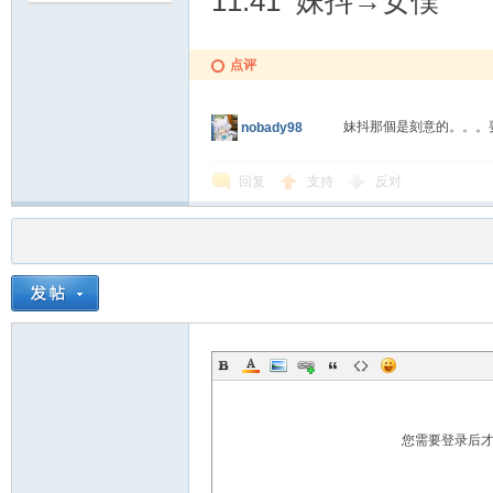
11:41 妹抖→女僕
点评
妹抖那個是刻意的。。。
nobady98
回复
支持
反对
您需要登录后