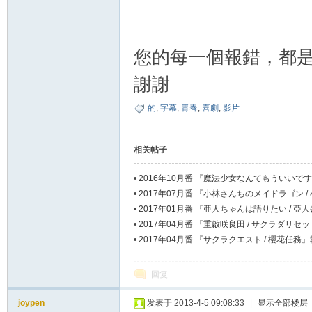
您的每一個報錯，都
謝謝
的
,
字幕
,
青春
,
喜劇
,
影片
相关帖子
•
2016年10月番 『魔法少女なんてもういい
ン / 魔法少女什麼的已經夠了啦。第二季』報錯
•
2017年07月番 『小林さんちのメイドラゴン 
帖
•
2017年01月番 『亜人ちゃんは語りたい / 
•
2017年04月番 『重啟咲良田 / サクラダリセ
•
2017年04月番 『サクラクエスト / 櫻花任務
回复
joypen
发表于 2013-4-5 09:08:33
|
显示全部楼层