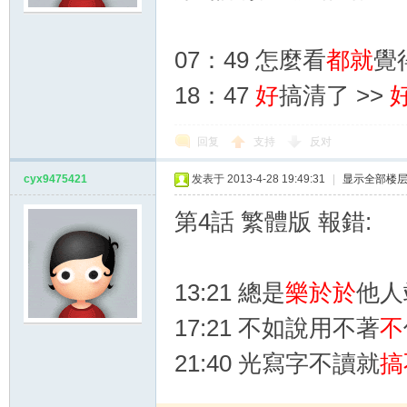
07：49 怎麼看
都就
覺
18：47
好
搞清了 >>
回复
支持
反对
cyx9475421
发表于 2013-4-28 19:49:31
|
显示全部楼
第4話 繁體版 報錯:
13:21 總是
樂於於
他人
17:21 不如說用不著
不
21:40 光寫字不讀就
搞