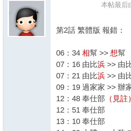
本帖最后由 j
第2話 繁體版 報錯：
06：34
相
幫 >>
想
幫
07：16 由比
浜
>> 由
07：21 由比
浜
>> 由
09：19 過家家 >> 
12：48 奉仕部
（見註
12：51 奉仕部
13：10 奉仕部