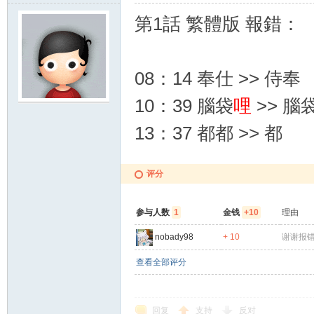
第1話 繁體版 報錯：
08：14 奉仕 >> 侍奉
10：39 腦袋
哩
>> 腦
13：37 都都 >> 都
评分
参与人数
1
金钱
+10
理由
nobady98
+ 10
谢谢报
查看全部评分
回复
支持
反对