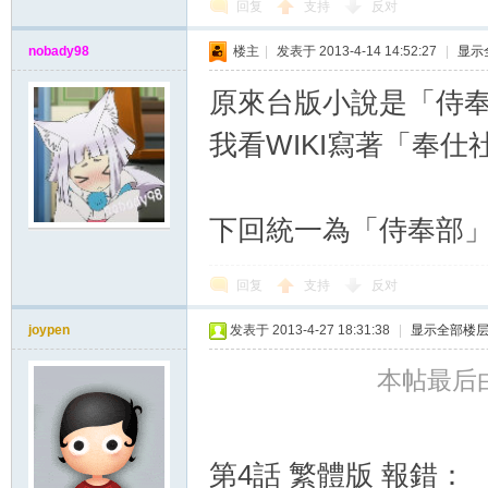
回复
支持
反对
nobady98
楼主
|
发表于 2013-4-14 14:52:27
|
显示
原來台版小說是「侍
我看WIKI寫著「奉仕
下回統一為「侍奉部
回复
支持
反对
joypen
发表于 2013-4-27 18:31:38
|
显示全部楼
本帖最后由 j
第4話 繁體版 報錯：