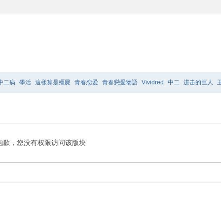
中二病
學活
這樣算是殭屍
青春恋爱
青春戀愛物語
Vividred
中二
进击的巨人
爸的話
TO
LOVE
极乐院
摇曳百合2
抱歉，您没有权限访问该版块