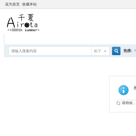
设为首页
收藏本站
热搜:
帖子
搜
要聽爸
索
请稍候...