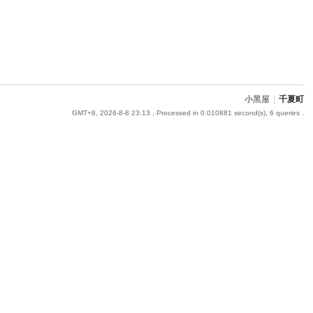
小黑屋
|
千夏町
GMT+8, 2026-8-8 23:13
, Processed in 0.010881 second(s), 6 queries .