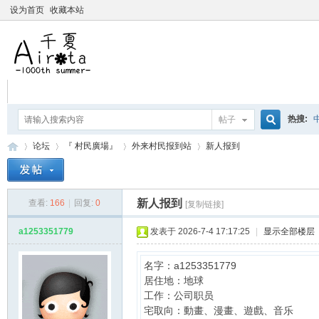
设为首页
收藏本站
热搜:
帖子
搜
论坛
『 村民廣場』
外来村民报到站
新人报到
爱杀宝
摇曳百合
索
新人报到
查看:
166
|
回复:
0
[复制链接]
千
»
›
›
›
a1253351779
发表于 2026-7-4 17:17:25
|
显示全部楼层
名字：a1253351779
居住地：地球
工作：公司职员
宅取向：動畫、漫畫、遊戲、音乐