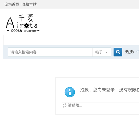
设为首页
收藏本站
热搜:
帖子
搜
爱杀宝
摇曳百合
索
抱歉，您尚未登录，没有权限
请稍候...