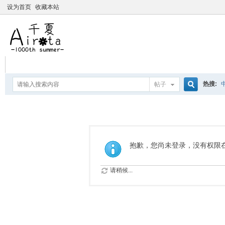
设为首页
收藏本站
热搜:
帖子
搜
爱杀宝
摇曳百合
索
抱歉，您尚未登录，没有权限
请稍候...