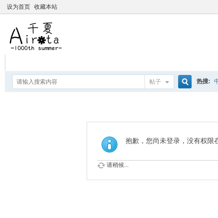
设为首页
收藏本站
热搜:
帖子
搜
爱杀宝
摇曳百合
索
抱歉，您尚未登录，没有权限
请稍候...