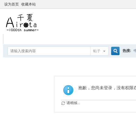
设为首页
收藏本站
热搜:
帖子
搜
爱杀宝
摇曳百合
索
抱歉，您尚未登录，没有权限
请稍候...