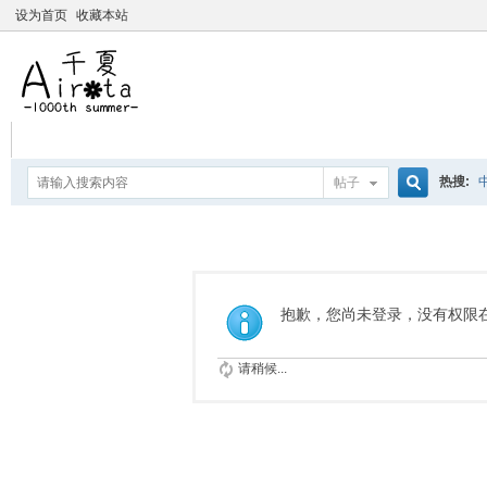
设为首页
收藏本站
热搜:
帖子
搜
爱杀宝
摇曳百合
索
抱歉，您尚未登录，没有权限
请稍候...