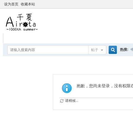
设为首页
收藏本站
热搜:
帖子
搜
爱杀宝
摇曳百合
索
抱歉，您尚未登录，没有权限
请稍候...