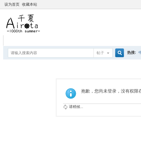
设为首页
收藏本站
热搜:
帖子
搜
爱杀宝
摇曳百合
索
抱歉，您尚未登录，没有权限
请稍候...