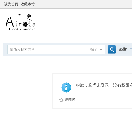
设为首页
收藏本站
热搜:
帖子
搜
爱杀宝
摇曳百合
索
抱歉，您尚未登录，没有权限
请稍候...