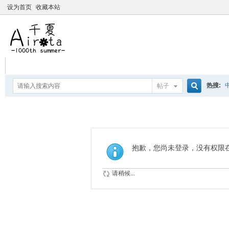
设为首页
收藏本站
热搜:
帖子
搜
爱杀宝
摇曳百合
索
抱歉，您尚未登录，没有权限
请稍候...