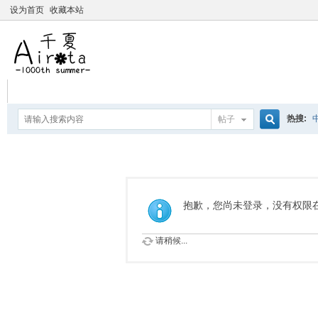
设为首页
收藏本站
热搜:
帖子
搜
爱杀宝
摇曳百合
索
抱歉，您尚未登录，没有权限
请稍候...