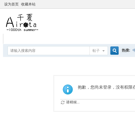
设为首页
收藏本站
热搜:
帖子
搜
爱杀宝
摇曳百合
索
抱歉，您尚未登录，没有权限
请稍候...