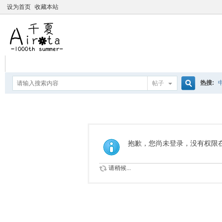
设为首页
收藏本站
热搜:
帖子
搜
爱杀宝
摇曳百合
索
抱歉，您尚未登录，没有权限
请稍候...