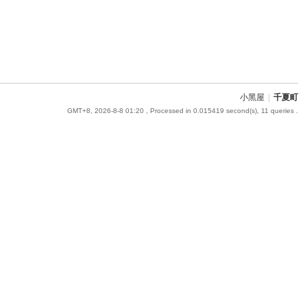
小黑屋
|
千夏町
GMT+8, 2026-8-8 01:20
, Processed in 0.015419 second(s), 11 queries .