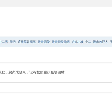
中二病
學活
這樣算是殭屍
青春恋爱
青春戀愛物語
Vividred
中二
进击的巨人
爸的話
TO
LOVE
极乐院
摇曳百合2
抱歉，您尚未登录，没有权限在该版块回帖