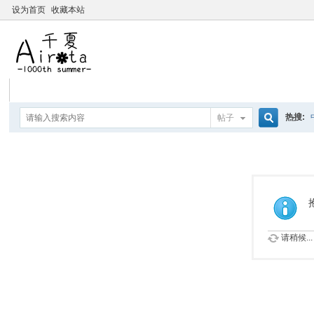
设为首页
收藏本站
热搜:
帖子
搜
要聽爸
索
请稍候...