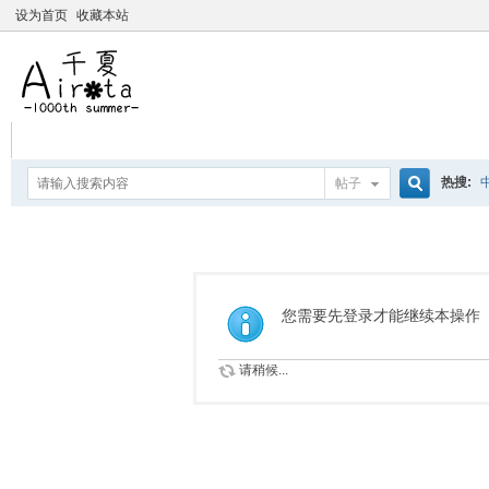
设为首页
收藏本站
热搜:
帖子
搜
爱杀宝
摇曳百合
索
您需要先登录才能继续本操作
请稍候...