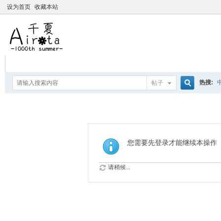
设为首页
收藏本站
热搜:
帖子
搜
爱杀宝
摇曳百合
索
您需要先登录才能继续本操作
请稍候...