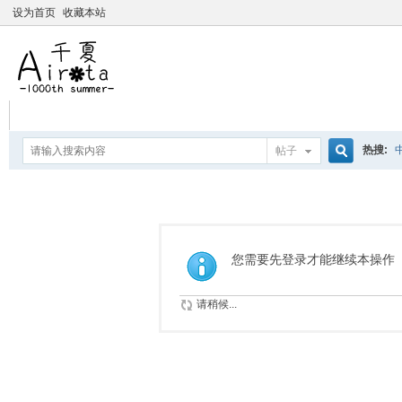
设为首页
收藏本站
热搜:
帖子
搜
爱杀宝
摇曳百合
索
您需要先登录才能继续本操作
请稍候...