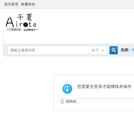
设为首页
收藏本站
热搜:
帖子
搜
爱杀宝
摇曳百合
索
您需要先登录才能继续本操作
请稍候...