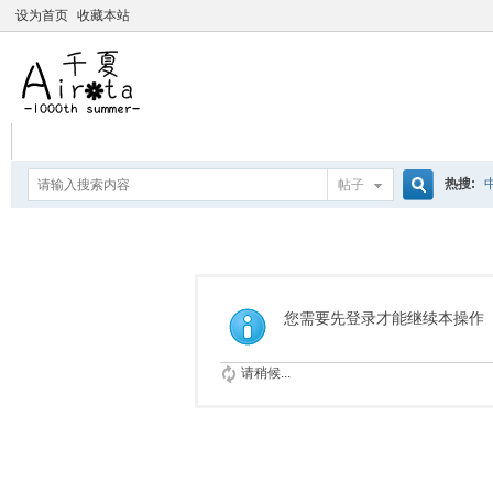
设为首页
收藏本站
热搜:
帖子
搜
爱杀宝
摇曳百合
索
您需要先登录才能继续本操作
请稍候...