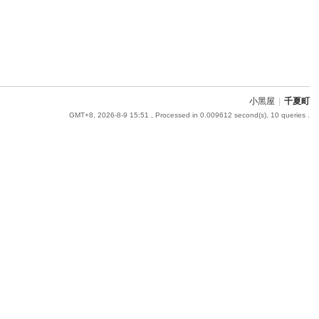
小黑屋
|
千夏町
GMT+8, 2026-8-9 15:51
, Processed in 0.009612 second(s), 10 queries .