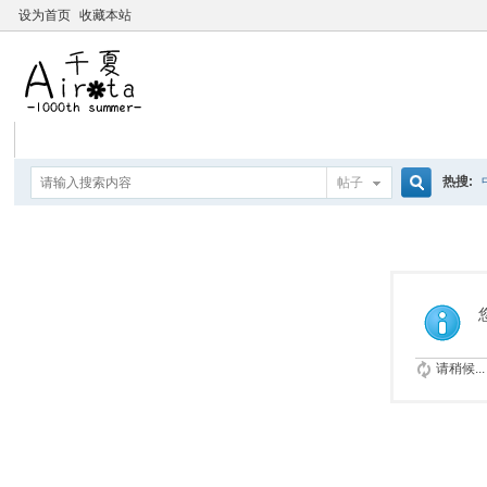
设为首页
收藏本站
热搜:
帖子
搜
要聽爸
索
请稍候...