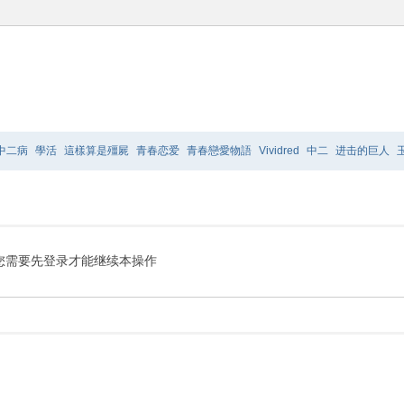
中二病
學活
這樣算是殭屍
青春恋爱
青春戀愛物語
Vividred
中二
进击的巨人
爸的話
TO
LOVE
极乐院
摇曳百合2
您需要先登录才能继续本操作